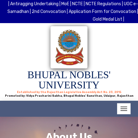
| Antiragging Undertaking |
MoE |
NCTE |
NCTE Regulations |
UGC e-
Samadhan |
2nd Convocation |
Application Form for Convocation |
Gold Medal List |
BHUPAL NOBLES'
UNIVERSITY
Established by the Rajasthan Legislative Assembly Act No. 23, 2015
Promoted by: Vidya Pracharini Sabha, Bhupal Nobles' Sansthan, Udaipur, Rajasthan
About Us